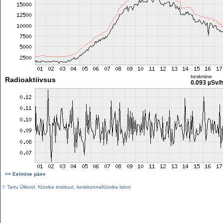
keskmine
Radioaktiivsus
0.093 µSv/
<< Eelmine päev
©
Tartu Ülikool
,
füüsika instituut
,
keskkonnafüüsika labor