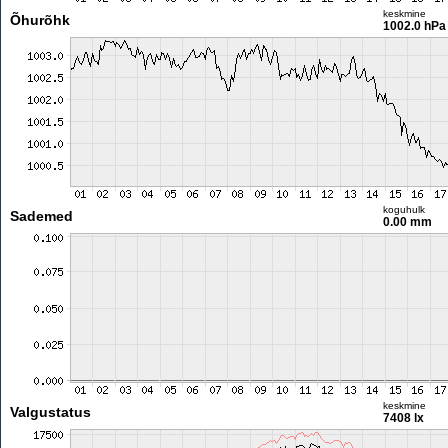
keskmine
Õhurõhk
1002.0 hPa
koguhulk
Sademed
0.00 mm
keskmine
Valgustatus
7408 lx