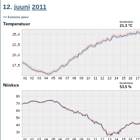
12.
juuni
2011
<< Eelmine päev
keskmine
Temperatuur
21.3 °C
keskmine
Niiskus
53.5 %