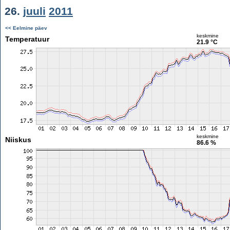
26.
juuli
2011
<< Eelmine päev
keskmine
Temperatuur
21.9 °C
keskmine
Niiskus
86.6 %