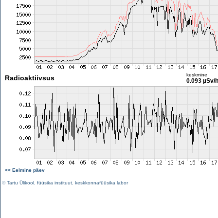
keskmine
Radioaktiivsus
0.093 µSv/
<< Eelmine päev
©
Tartu Ülikool
,
füüsika instituut
,
keskkonnafüüsika labor