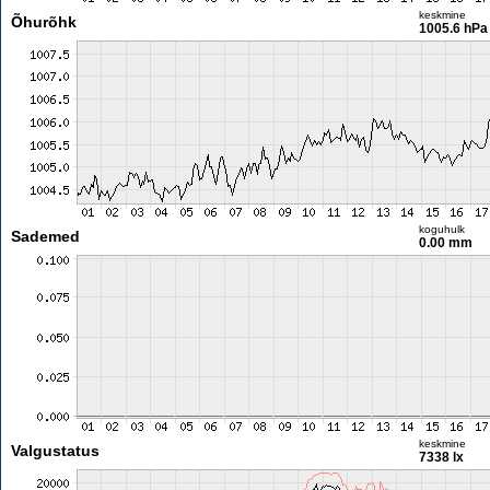
keskmine
Õhurõhk
1005.6 hPa
koguhulk
Sademed
0.00 mm
keskmine
Valgustatus
7338 lx