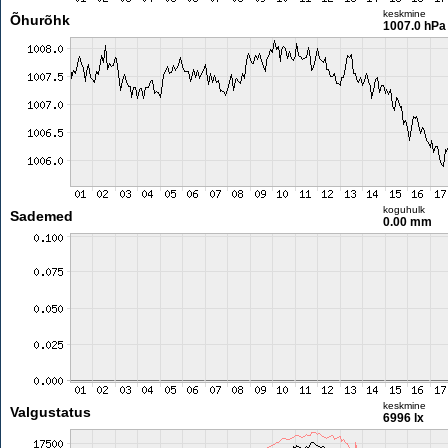
keskmine
Õhurõhk
1007.0 hPa
koguhulk
Sademed
0.00 mm
keskmine
Valgustatus
6996 lx