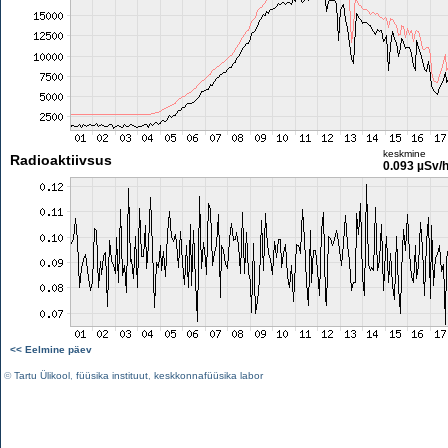
keskmine
Radioaktiivsus
0.093 µSv/
<< Eelmine päev
©
Tartu Ülikool
,
füüsika instituut
,
keskkonnafüüsika labor