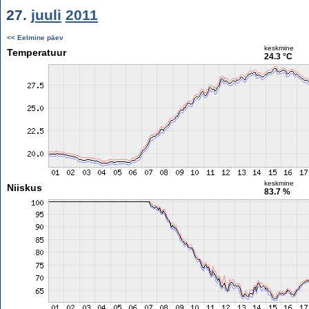
27.
juuli
2011
<< Eelmine päev
keskmine
Temperatuur
24.3 °C
keskmine
Niiskus
83.7 %