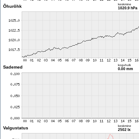
keskmine
Õhurõhk
1020.9 hPa
koguhulk
Sademed
0.00 mm
keskmine
Valgustatus
2502 lx