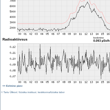
keskmine
Radioaktiivsus
0.093 µSv/h
<< Eelmine päev
©
Tartu Ülikool
,
füüsika instituut
,
keskkonnafüüsika labor