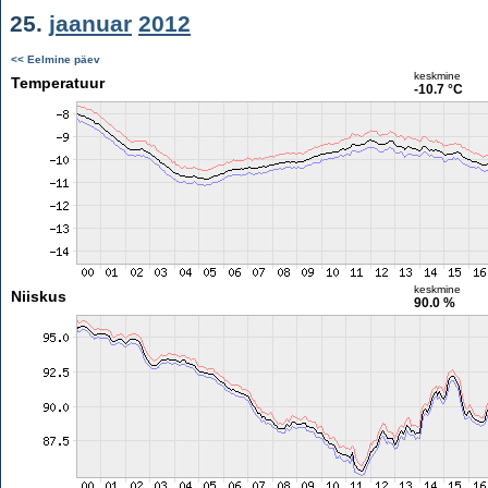
25.
jaanuar
2012
<< Eelmine päev
keskmine
Temperatuur
-10.7 °C
keskmine
Niiskus
90.0 %