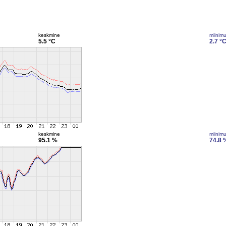
keskmine
miinim
5.5 °C
2.7 °
keskmine
miinim
95.1 %
74.8 