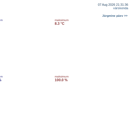
07 Aug 2026 21:31:36
värskenda
Järgmine päev >>
um
maksimum
C
8.3 °C
um
maksimum
%
100.0 %