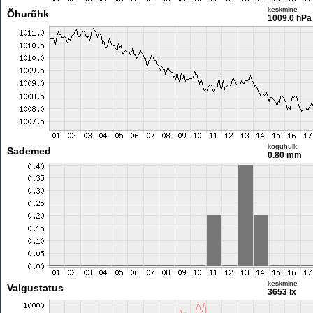
keskmine
Õhurõhk
1009.0 hPa
koguhulk
Sademed
0.80 mm
keskmine
Valgustatus
3653 lx