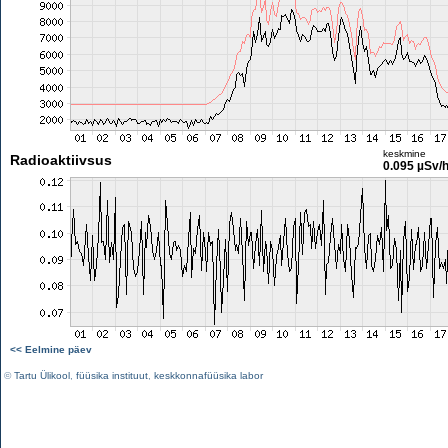
keskmine
Radioaktiivsus
0.095 µSv/
<< Eelmine päev
©
Tartu Ülikool
,
füüsika instituut
,
keskkonnafüüsika labor