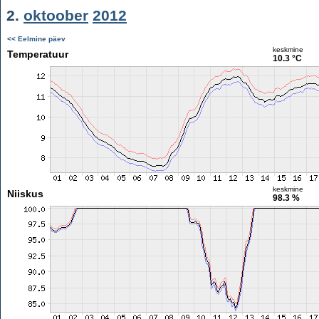
2.
oktoober
2012
<< Eelmine päev
keskmine
Temperatuur
10.3 °C
keskmine
Niiskus
98.3 %