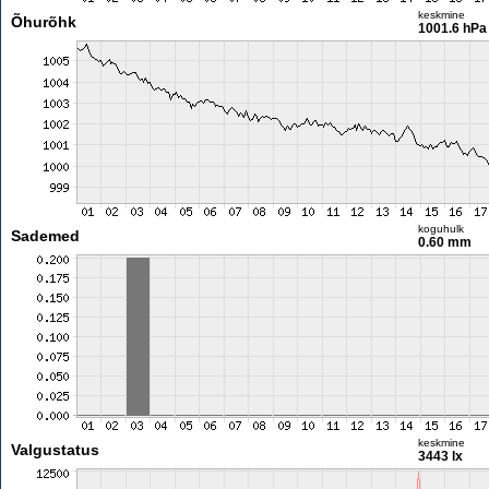
keskmine
Õhurõhk
1001.6 hPa
koguhulk
Sademed
0.60 mm
keskmine
Valgustatus
3443 lx