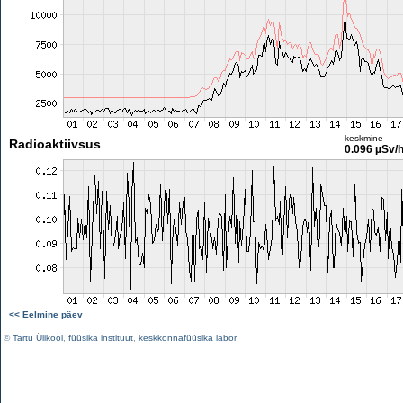
keskmine
Radioaktiivsus
0.096 µSv/
<< Eelmine päev
©
Tartu Ülikool
,
füüsika instituut
,
keskkonnafüüsika labor