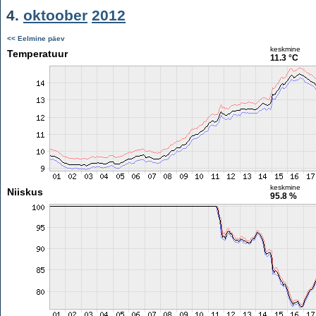
4.
oktoober
2012
<< Eelmine päev
keskmine
Temperatuur
11.3 °C
keskmine
Niiskus
95.8 %