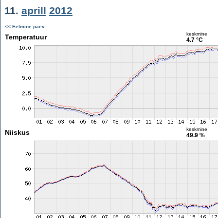
11.
aprill
2012
<< Eelmine päev
keskmine
Temperatuur
4.7 °C
keskmine
Niiskus
49.9 %