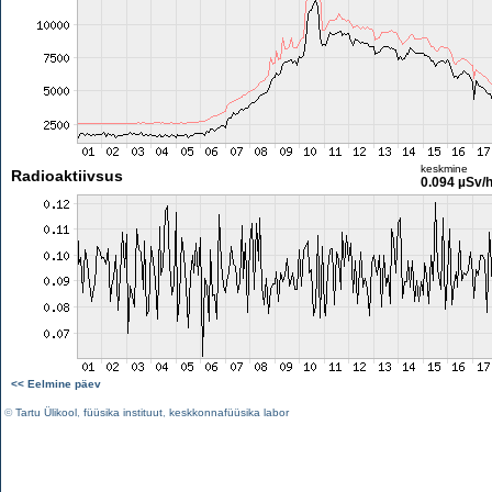
keskmine
Radioaktiivsus
0.094 µSv/
<< Eelmine päev
©
Tartu Ülikool
,
füüsika instituut
,
keskkonnafüüsika labor