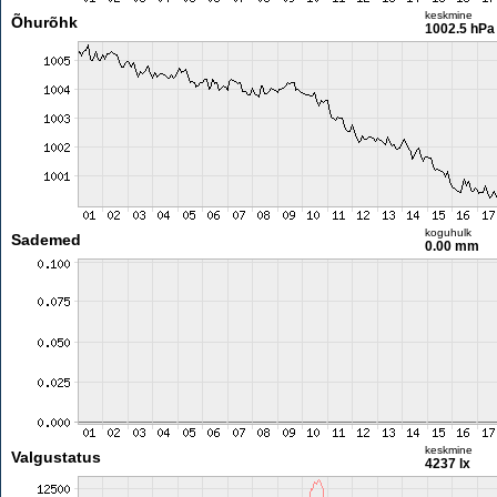
keskmine
Õhurõhk
1002.5 hPa
koguhulk
Sademed
0.00 mm
keskmine
Valgustatus
4237 lx