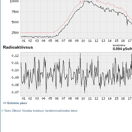
keskmine
Radioaktiivsus
0.094 µSv/
<< Eelmine päev
©
Tartu Ülikool
,
füüsika instituut
,
keskkonnafüüsika labor