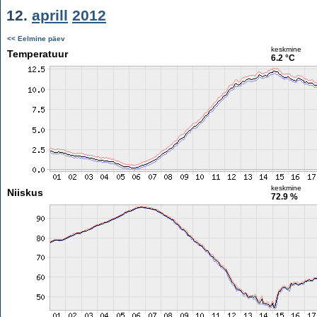
12.
aprill
2012
<< Eelmine päev
keskmine
Temperatuur
6.2 °C
keskmine
Niiskus
72.9 %