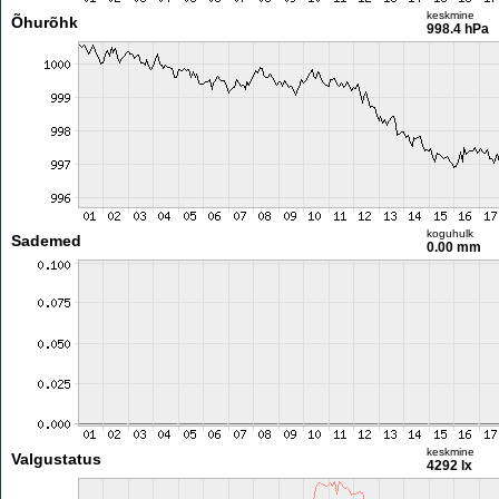
keskmine
Õhurõhk
998.4 hPa
koguhulk
Sademed
0.00 mm
keskmine
Valgustatus
4292 lx