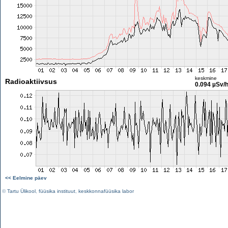
keskmine
Radioaktiivsus
0.094 µSv/
<< Eelmine päev
©
Tartu Ülikool
,
füüsika instituut
,
keskkonnafüüsika labor