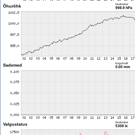
keskmine
Õhurõhk
998.9 hPa
koguhulk
Sademed
0.00 mm
keskmine
Valgustatus
5308 lx