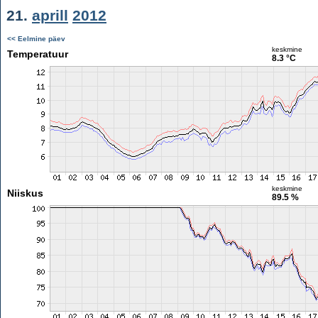
21.
aprill
2012
<< Eelmine päev
keskmine
Temperatuur
8.3 °C
keskmine
Niiskus
89.5 %