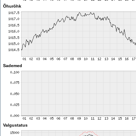
Õhurõhk
Sademed
Valgustatus