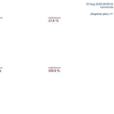
07 Aug 2026 09:09:31
värskenda
Järgmine päev >>
um
maksimum
C
17.9 °C
um
maksimum
%
100.0 %