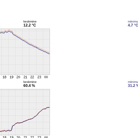
keskmine
miinim
12.2 °C
4.7 °
keskmine
miinim
60.4 %
31.2 