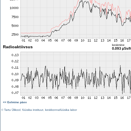
keskmine
Radioaktiivsus
0.093 µSv/
<< Eelmine päev
©
Tartu Ülikool
,
füüsika instituut
,
keskkonnafüüsika labor