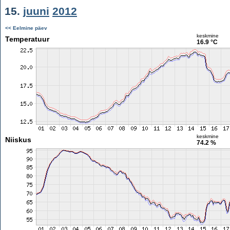
15.
juuni
2012
<< Eelmine päev
keskmine
Temperatuur
16.9 °C
keskmine
Niiskus
74.2 %