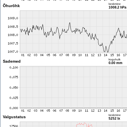
keskmine
Õhurõhk
1008.2 hPa
koguhulk
Sademed
0.00 mm
keskmine
Valgustatus
5252 lx