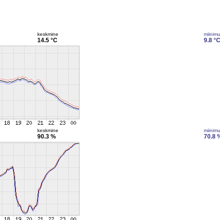
keskmine
miinim
14.5 °C
9.8 °
keskmine
miinim
90.3 %
70.8 