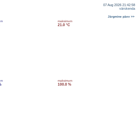
07 Aug 2026 21:42:58
värskenda
Järgmine päev >>
um
maksimum
C
21.0 °C
um
maksimum
%
100.0 %