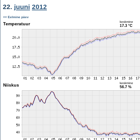
22.
juuni
2012
<< Eelmine päev
keskmine
Temperatuur
17.3 °C
keskmine
Niiskus
56.7 %