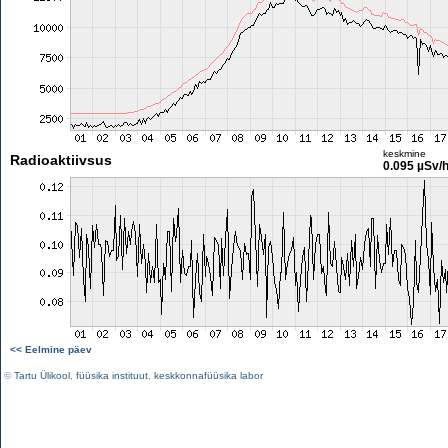
keskmine
Radioaktiivsus
0.095 µSv/
<< Eelmine päev
©
Tartu Ülikool
,
füüsika instituut
,
keskkonnafüüsika labor