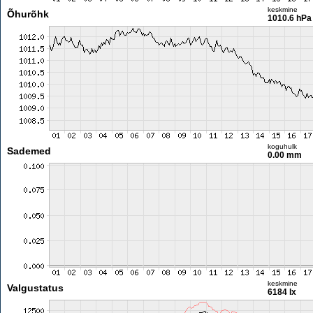
keskmine
Õhurõhk
1010.6 hPa
koguhulk
Sademed
0.00 mm
keskmine
Valgustatus
6184 lx