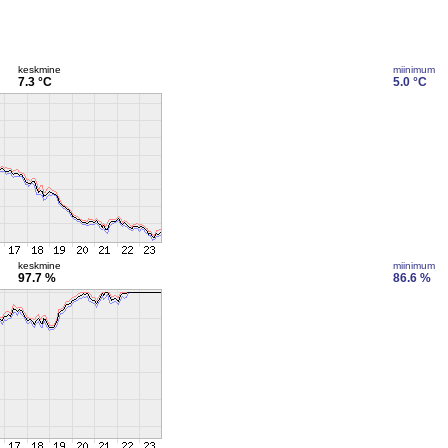
keskmine
miinimum
7.3 °C
5.0 °C
keskmine
miinimum
97.7 %
86.6 %