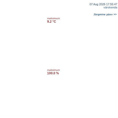
07 Aug 2026 17:55:47
värskenda
Järgmine päev >>
maksimum
9.2 °C
maksimum
100.0 %