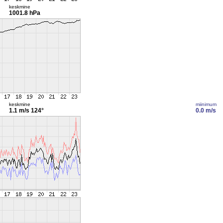
keskmine
1001.8 hPa
keskmine
miinimum
1.1 m/s
124°
0.0 m/s