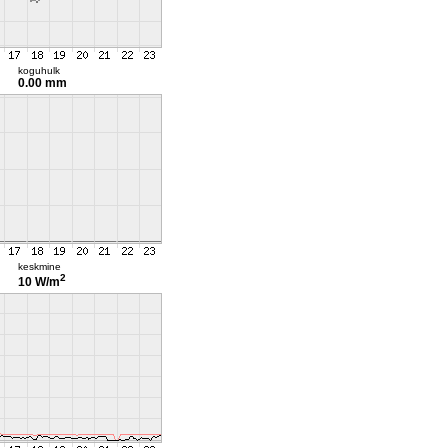
koguhulk
0.00 mm
keskmine
2
10 W/m