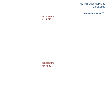
07 Aug 2026 06:45:30
värskenda
Järgmine päev >>
maksimum
-1.2 °C
maksimum
94.5 %