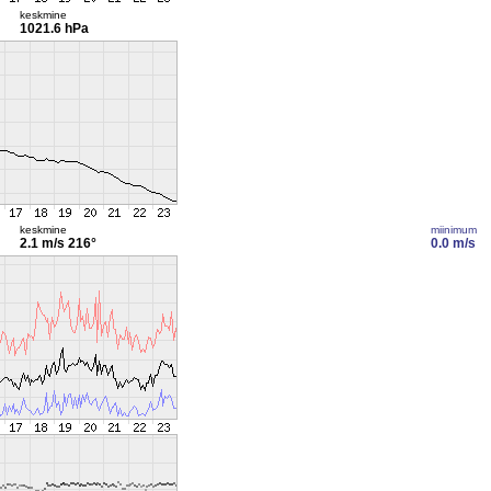
keskmine
1021.6 hPa
keskmine
miinimum
2.1 m/s
216°
0.0 m/s