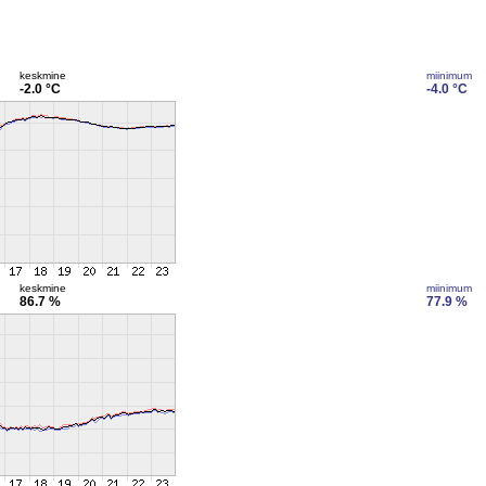
keskmine
miinimum
-2.0 °C
-4.0 °C
keskmine
miinimum
86.7 %
77.9 %