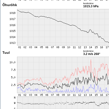
keskmine
Õhurõhk
1015.3 hPa
keskmine
Tuul
3.2 m/s
268°