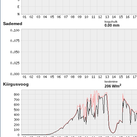
koguhulk
Sademed
0.00 mm
keskmine
Kiirgusvoog
2
206 W/m