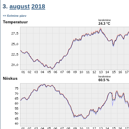
3.
august
2018
<< Eelmine päev
keskmine
Temperatuur
24.3 °C
keskmine
Niiskus
60.5 %