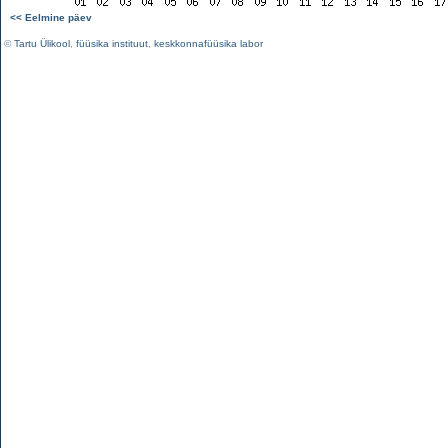
<< Eelmine päev
©
Tartu Ülikool
,
füüsika instituut
,
keskkonnafüüsika labor