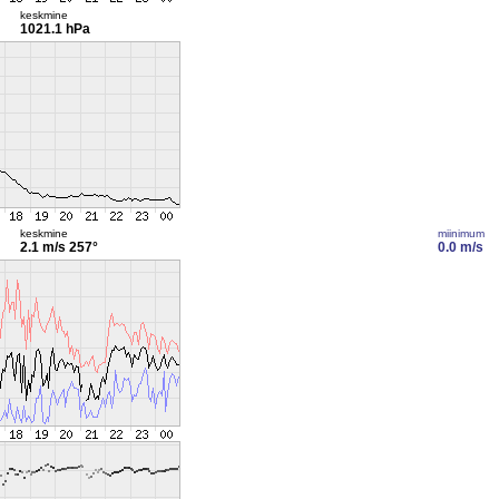
keskmine
1021.1 hPa
keskmine
miinimum
2.1 m/s
257°
0.0 m/s