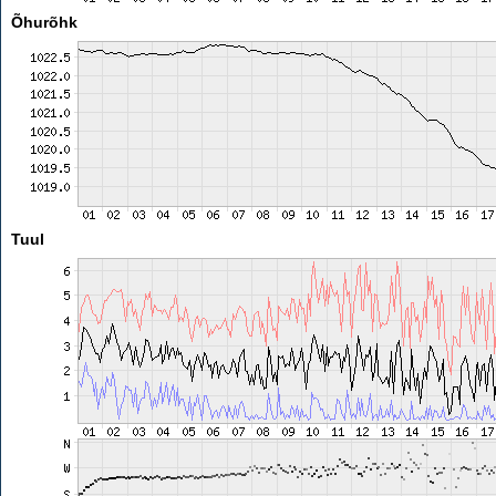
Õhurõhk
Tuul