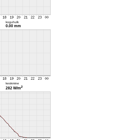
koguhulk
0.00 mm
keskmine
2
282 W/m