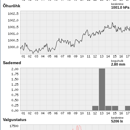
keskmine
Õhurõhk
1001.0 hPa
koguhulk
Sademed
2.80 mm
keskmine
Valgustatus
5206 lx