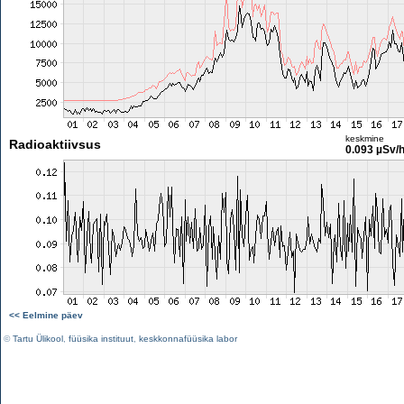
keskmine
Radioaktiivsus
0.093 µSv/
<< Eelmine päev
©
Tartu Ülikool
,
füüsika instituut
,
keskkonnafüüsika labor