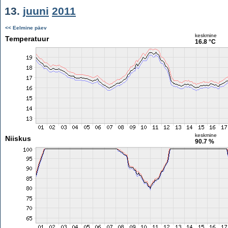
13.
juuni
2011
<< Eelmine päev
keskmine
Temperatuur
16.8 °C
keskmine
Niiskus
90.7 %